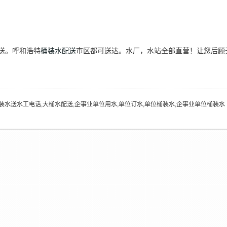
送。呼和浩特
桶装水配送
市区都可送达。水厂，水站全部直营！让您后顾
装水送水工电话,大桶水配送,企事业单位用水,单位订水,单位桶装水,企事业单位桶装水