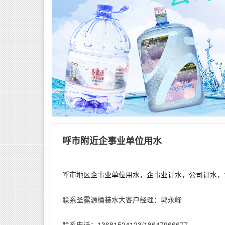
呼市附近企事业单位用水
呼市地区
企事业单位用水
，
企事业订水
，
公司订水
，
联系圣露源桶装水大客户经理：郭永峰
联系电话：13681524123/18647966677