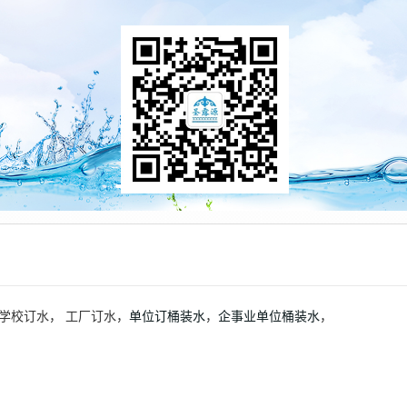
学校订水， 工厂订水，
单位订
桶装水
，
企事业单位桶装水
，